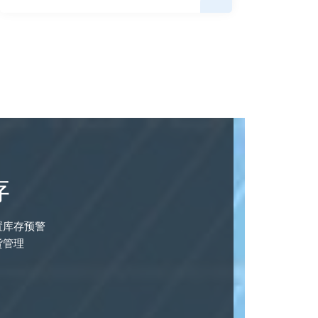
存
置库存预警
货管理